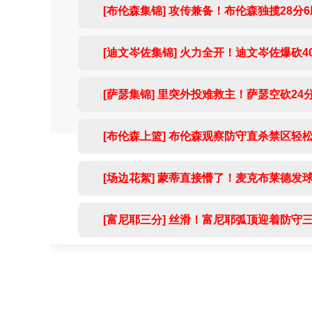
[布伦森集锦] 攻传兼备！布伦森独揽28分
[迪文岑佐集锦] 火力全开！迪文岑佐爆砍4
[萨瑟集锦] 里突外投难救主！萨瑟空砍24
[布伦森上篮] 布伦森观察防守直杀禁区轻
[场边花絮] 蒙蒂直接懵了！麦克布莱德发
[富尼耶三分] 丝滑！富尼耶弧顶迎着防守