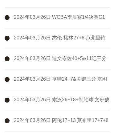
熙11+5&7失误 新疆3-1淘汰广州
2024年03月26日 WCBA季后赛1/4决赛G1
浙江稠州银行82-69江苏女篮 全场集锦
2024年03月26日 杰伦-格林27+6 范弗里特
18中5 火箭擒开拓者迎9连胜
2024年03月26日 迪文岑佐40+5&11记三分
破队史纪录 哈特三双 尼克斯大胜活塞
2024年03月26日 亨特24+7&关键三分 塔图
姆37+8 老鹰30分大逆转终结绿军9连胜
2024年03月26日 索汉26+18+制胜球 文班缺
阵 KD29+8+6 布克36+6 马刺力克太阳
2024年03月26日 阿伦17+13 莫布里17+7+8
米勒24+8 骑士轻取黄蜂止3连败