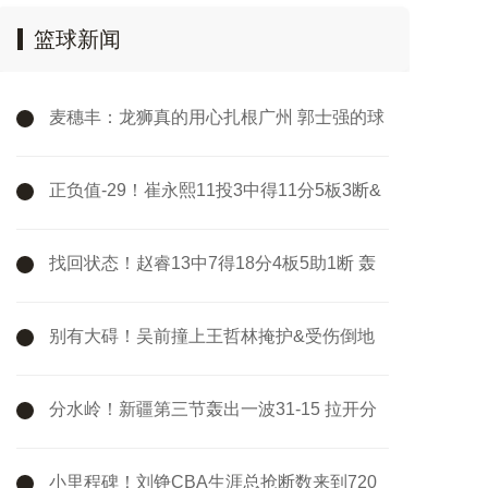
篮球新闻
麦穗丰：龙狮真的用心扎根广州 郭士强的球
队可以给人信心和底气
正负值-29！崔永熙11投3中得11分5板3断&
出现7次失误
找回状态！赵睿13中7得18分4板5助1断 轰
中4记三分
别有大碍！吴前撞上王哲林掩护&受伤倒地
被队友搀扶下场
分水岭！新疆第三节轰出一波31-15 拉开分
差后最终守住胜利
小里程碑！刘铮CBA生涯总抢断数来到720