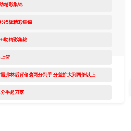
6助精彩集锦
0分5板精彩集锦
分6助精彩集锦
松上篮
球砸弗林后背偷袭两分到手 分差扩大到两倍以上
三分手起刀落