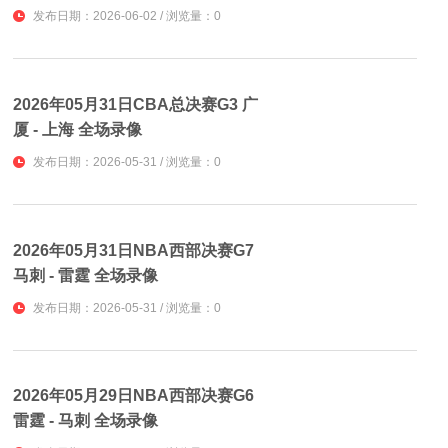
发布日期：2026-06-02 / 浏览量：0
2026年05月31日CBA总决赛G3 广
厦 - 上海 全场录像
发布日期：2026-05-31 / 浏览量：0
2026年05月31日NBA西部决赛G7
马刺 - 雷霆 全场录像
发布日期：2026-05-31 / 浏览量：0
2026年05月29日NBA西部决赛G6
雷霆 - 马刺 全场录像