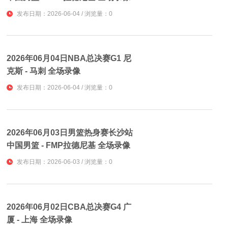
发布日期：2026-06-04 / 浏览量：0
2026年06月04日NBA总决赛G1 尼
克斯 - 马刺 全场录像
发布日期：2026-06-04 / 浏览量：0
2026年06月03日男篮热身赛长沙站
中国男篮 - FMP拉德尼基 全场录像
发布日期：2026-06-03 / 浏览量：0
2026年06月02日CBA总决赛G4 广
厦 - 上海 全场录像