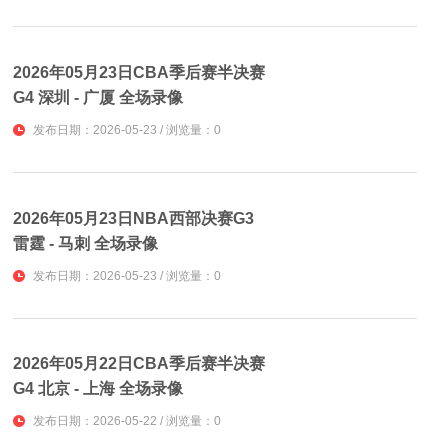
2026年05月23日CBA季后赛半决赛
G4 深圳 - 广厦 全场录像
发布日期：2026-05-23 / 浏览量：0
2026年05月23日NBA西部决赛G3
雷霆 - 马刺 全场录像
发布日期：2026-05-23 / 浏览量：0
2026年05月22日CBA季后赛半决赛
G4 北京 - 上海 全场录像
发布日期：2026-05-22 / 浏览量：0