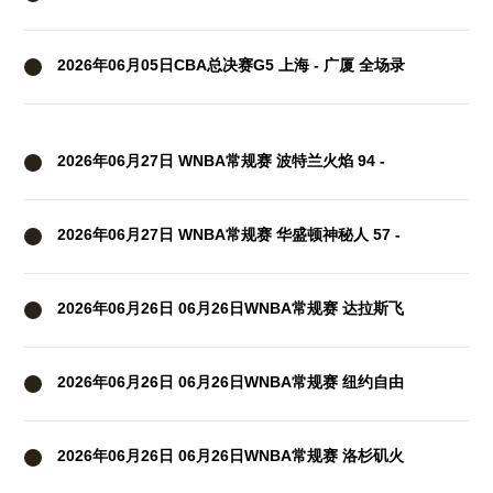
录像
2026年06月05日CBA总决赛G5 上海 - 广厦 全场录
像
2026年06月27日 WNBA常规赛 波特兰火焰 94 -
124 芝加哥天空 全场集锦
2026年06月27日 WNBA常规赛 华盛顿神秘人 57 -
68 康涅狄格太阳 全场集锦
2026年06月26日 06月26日WNBA常规赛 达拉斯飞
翼 84 - 99 拉斯维加斯王牌 集锦
2026年06月26日 06月26日WNBA常规赛 纽约自由
人 88 - 99 西雅图风暴 集锦
2026年06月26日 06月26日WNBA常规赛 洛杉矶火
花 97 - 125 多伦多节奏 集锦