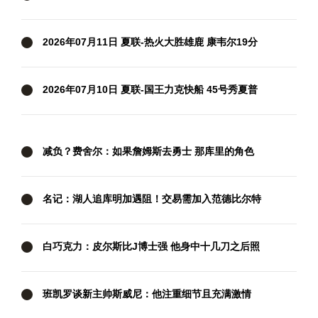
20+6 托马斯20分 河村勇辉8分4助
2026年07月11日 夏联-热火大胜雄鹿 康韦尔19分
伯里斯18分 阿门特6分
2026年07月10日 夏联-国王力克快船 45号秀夏普
21分 阿卡夫19+7 瓦格勒7中1
减负？费舍尔：如果詹姆斯去勇士 那库里的角色
也会减弱
名记：湖人追库明加遇阻！交易需加入范德比尔特
但老鹰不太愿意
白巧克力：皮尔斯比J博士强 他身中十几刀之后照
样打爆对手
班凯罗谈新主帅斯威尼：他注重细节且充满激情
这是我们需要的