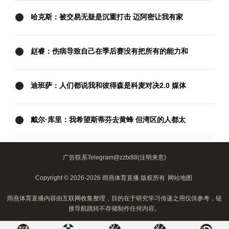
哈克斯：被交易无疑是沉重打击 迈阿密让我有家
的归属感
赵睿：伤病导致自己在季后赛没有把所有的能力和
状态展示出来
迪班萨：人们都说我和彼得森是科麦对决2.0 媒体
肯定会拿这来炒作
戴尔·库里：我希望斯蒂芬去黄蜂 但湾区的人都太
爱他了
广告联系Telegram@zztx88(注明来意)
Copyright © 2026-2026 雨燕体育直播 版权所有
网站地图
雨燕体育直播内容由互联网收集整理，目的在于研究学习传递之用仅供参考，链
接导航跳转不存储制作任何内容。