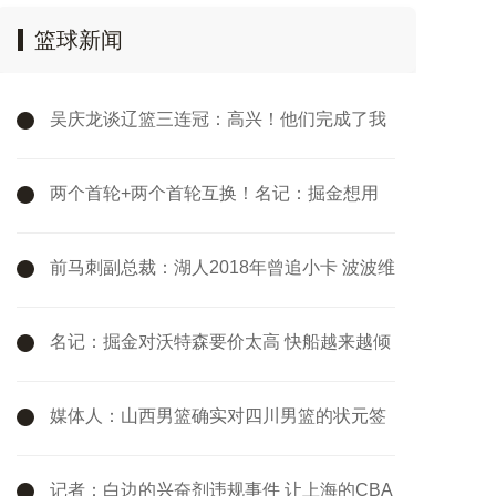
篮球新闻
吴庆龙谈辽篮三连冠：高兴！他们完成了我
们没有完成的任务
两个首轮+两个首轮互换！名记：掘金想用
沃特森换回凯斯勒式回报
前马刺副总裁：湖人2018年曾追小卡 波波维
奇爆粗回应“不可能”
名记：掘金对沃特森要价太高 快船越来越倾
向于续约马瑟林
媒体人：山西男篮确实对四川男篮的状元签
有想法
记者：白边的兴奋剂违规事件 让上海的CBA