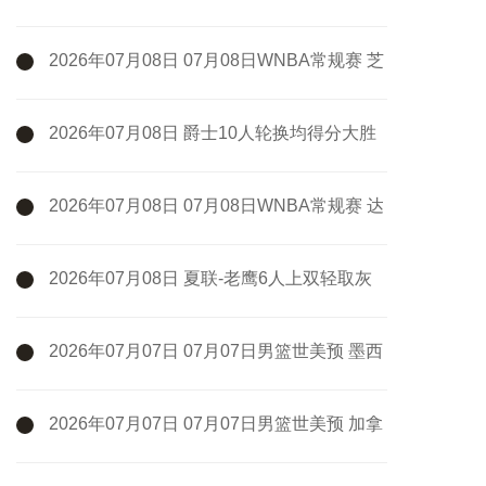
州女武神83-75多伦多节奏 全场集锦
2026年07月08日 07月08日WNBA常规赛 芝
加哥天空 77 - 66 菲尼克斯水星 集锦
2026年07月08日 爵士10人轮换均得分大胜
雷霆收获3连胜 彼得森缺阵 艾杜16+14
2026年07月08日 07月08日WNBA常规赛 达
拉斯飞翼88-77纽约自由人 全场集锦
2026年07月08日 夏联-老鹰6人上双轻取灰
熊 希格斯22+5 探花布泽尔缺战
2026年07月07日 07月07日男篮世美预 墨西
哥男篮 93 - 94 美国男篮
2026年07月07日 07月07日男篮世美预 加拿
大男篮116-78牙买加男篮 全场集锦